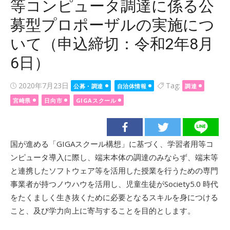
等コンピュータ調達に係る公
募型プロポーザルの実施につ
いて（申込締切：令和2年8月
6日）
Posted
2020年7月23日
Tag:
公募・調達
自治体情報
調達
on
宮崎県
日向市
GIGAスクール
国が進める「GIGAスクール構想」に基づく、学習者用等コ
ンピュータ導入に際し、端末本体の調達のみならず、端末等
と連携したソフトウェア等を活用した授業を行うための専門
事業者が持つノウハウを活用し、児童生徒がSociety5.0 時代
をたくましく生き抜くために必要となるスキルを身につける
こと、及び学力向上に寄与することを目的とします。