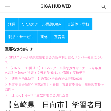
Skip
GIGA HUB WEB
to
content
活用
GIGAスクール構想Q&A
自治体・学校
製品・サービス
研修
宣言書
重要なお知らせ
GIGAスクール構想推進委員会の新体制と部会メンバー募集につい
て
【2026.03.13開催！】GIGAスクール構想推進セミナー～今年度
の表彰自治体が決定！文部科学省様のご講演も実施予定！
【表彰自治体決定！】教育DX推進自治体表彰2025
教育委員会訪問企画第6弾！～春日井市教育委員会 児島教育長を
訪問～
【まとめ】令和7年度教育委員会訪問企画
【宮崎県 日向市】学習者用