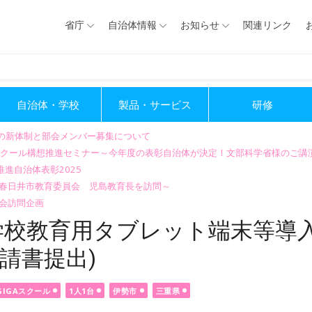
省庁
自治体情報
お知らせ
関連リンク
自治体・学校
製品・サービス
研修
会の新体制と部会メンバー募集について
GIGAスクール構想推進セミナー～今年度の表彰自治体が決定！文部科学省様のご
進自治体表彰2025
～春日井市教育委員会 児島教育長を訪問～
会訪問企画
校教育用タブレット端末等導入
請書提出)
GIGAスクール
1人1台
伊勢市
三重県