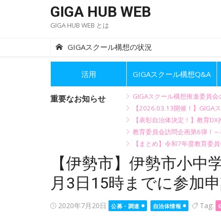
Skip
GIGA HUB WEB
to
GIGA HUB WEB とは
content
GIGAスクール構想の状況
活用
GIGAスクール構想Q&A
GIGAスクール構想推進委員
重要なお知らせ
【2026.03.13開催！】
【表彰自治体決定！】教育DX推
教育委員会訪問企画第6弾！
【まとめ】令和7年度教育委員
【伊勢市】伊勢市小中学
月3日15時までに参加申
Posted
2020年7月20日
Tag:
公募・調達
自治体情報
on