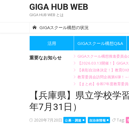
Skip
GIGA HUB WEB
to
GIGA HUB WEB とは
content
GIGAスクール構想の状況
活用
GIGAスクール構想Q&A
GIGAスクール構想推進委員
重要なお知らせ
【2026.03.13開催！】
【表彰自治体決定！】教育DX推
教育委員会訪問企画第6弾！
【まとめ】令和7年度教育委員
【兵庫県】県立学校学習
年7月31日）
Posted
2020年7月20日
Tag:
公募・調達
自治体情報
on