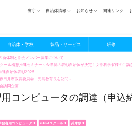
省庁
自治体情報
お知らせ
関連リンク
自治体・学校
製品・サービス
研修
会の新体制と部会メンバー募集について
GIGAスクール構想推進セミナー～今年度の表彰自治体が決定！文部科学省様のご
進自治体表彰2025
～春日井市教育委員会 児島教育長を訪問～
会訪問企画
用コンピュータの調達（申込締切
学習者用コンピュータ
GIGAスクール
兵庫県