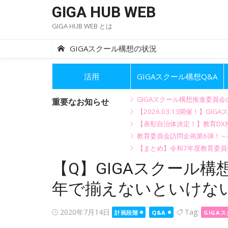
Skip
GIGA HUB WEB
to
GIGA HUB WEB とは
content
GIGAスクール構想の状況
活用
GIGAスクール構想Q&A
GIGAスクール構想推進委員
重要なお知らせ
【2026.03.13開催！】
【表彰自治体決定！】教育DX推
教育委員会訪問企画第6弾！
【まとめ】令和7年度教育委員
【Q】GIGAスクール
年で揃えないといけな
Posted
2020年7月14日
Tag:
計画段階
Q&A
GIGA
on