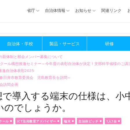
省庁
自治体情報
お知らせ
関連リンク
自治体・学校
製品・サービス
研修
会の新体制と部会メンバー募集について
GIGAスクール構想推進セミナー～今年度の表彰自治体が決定！文部科学省様のご
進自治体表彰2025
～春日井市教育委員会 児島教育長を訪問～
会訪問企画
構想で導入する端末の仕様は、小
いのでしょうか。
スクール
ICT活用教育アドバイザー
端末
自治体ピッチ
1人1台