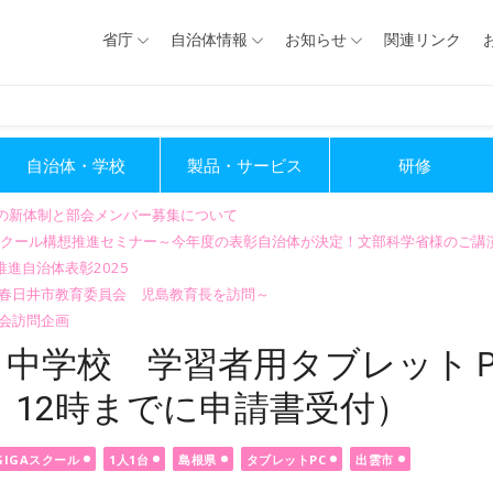
省庁
自治体情報
お知らせ
関連リンク
自治体・学校
製品・サービス
研修
会の新体制と部会メンバー募集について
GIGAスクール構想推進セミナー～今年度の表彰自治体が決定！文部科学省様のご
進自治体表彰2025
～春日井市教育委員会 児島教育長を訪問～
会訪問企画
・中学校 学習者用タブレット
）12時までに申請書受付）
GIGAスクール
1人1台
島根県
タブレットPC
出雲市