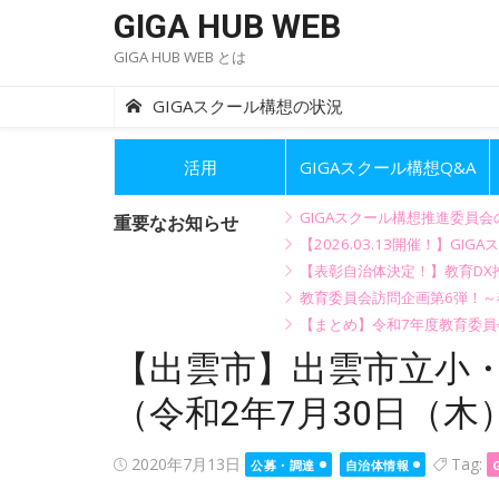
Skip
GIGA HUB WEB
to
GIGA HUB WEB とは
content
GIGAスクール構想の状況
活用
GIGAスクール構想Q&A
GIGAスクール構想推進委員
重要なお知らせ
【2026.03.13開催！】
【表彰自治体決定！】教育DX推
教育委員会訪問企画第6弾！
【まとめ】令和7年度教育委員
【出雲市】出雲市立小
（令和2年7月30日（木
Posted
2020年7月13日
Tag:
公募・調達
自治体情報
on