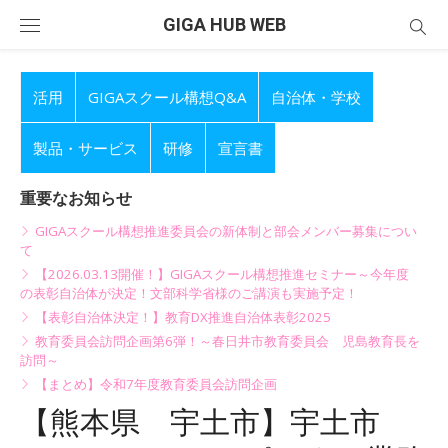
Skip
GIGA HUB WEB
to
content
活用
GIGAスクール構想Q&A
自治体・学校
製品・サービス
研修
宣言書
重要なお知らせ
GIGAスクール構想推進委員会の新体制と部会メンバー募集につい
て
【2026.03.13開催！】GIGAスクール構想推進セミナー～今年度
の表彰自治体が決定！文部科学省様のご講演も実施予定！
【表彰自治体決定！】教育DX推進自治体表彰2025
教育委員会訪問企画第6弾！～春日井市教育委員会 児島教育長を
訪問～
【まとめ】令和7年度教育委員会訪問企画
【熊本県 宇土市】宇土市