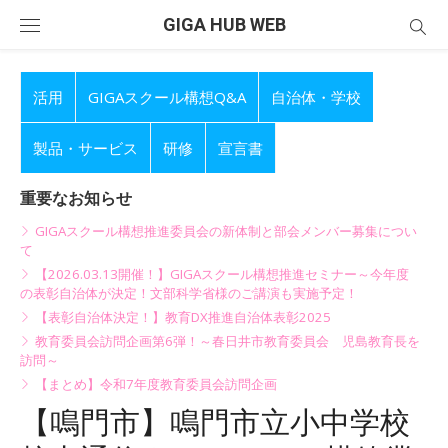
Skip
GIGA HUB WEB
to
content
活用
GIGAスクール構想Q&A
自治体・学校
製品・サービス
研修
宣言書
重要なお知らせ
GIGAスクール構想推進委員会の新体制と部会メンバー募集につい
て
【2026.03.13開催！】GIGAスクール構想推進セミナー～今年度
の表彰自治体が決定！文部科学省様のご講演も実施予定！
【表彰自治体決定！】教育DX推進自治体表彰2025
教育委員会訪問企画第6弾！～春日井市教育委員会 児島教育長を
訪問～
【まとめ】令和7年度教育委員会訪問企画
【鳴門市】鳴門市立小中学校