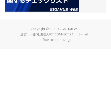
Copyright © 2020 GIGA HUB WEB
運営：一般社団法人ICT CONNECT 21 E-mail：
info@ictconnect21.jp