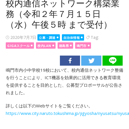
校内通信ネットワーク構築業
務（令和２年７月１５日
（水）午後５時 まで受付）
Posted
2020年7月7日
Tag:
公募・調達
自治体情報
on
GIGAスクール
校内LAN
徳島県
鳴門市
鳴門市内小中学校19校において、校内通信ネットワーク整備
を行うことにより、ICT機器を効果的に活用できる教育環境
を提供することを目的とした、公募型プロポーサルが公告さ
れました。
詳しくは以下のWebサイトをご覧ください。
https://www.city.naruto.tokushima.jp/jigyosha/nyusatsu/nyu