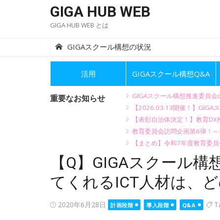
Skip
GIGA HUB WEB
to
GIGA HUB WEB とは
content
GIGAスクール構想の状況
活用
GIGAスクール構想Q&A
GIGAスクール構想推進委員
重要なお知らせ
【2026.03.13開催！】
【表彰自治体決定！】教育DX推
教育委員会訪問企画第6弾！
【まとめ】令和7年度教育委員
【Q】GIGAスクール
てくれるICT人材は、
Posted
2020年6月28日
T
計画段階
導入段階
Q&A
on