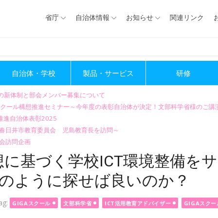
省庁
自治体情報
お知らせ
関連リンク
自治体・学校
製品・サービス
研修
会の新体制と部会メンバー募集について
GIGAスクール構想推進セミナー～今年度の表彰自治体が決定！文部科学省様のご
進自治体表彰2025
～春日井市教育委員会 児島教育長を訪問～
会訪問企画
構想に基づく学校ICT環境整備を
どのように探せば良いのか？
ag:
GIGAスクール
文部科学省
ICT活用教育アドバイザー
GIGAスク