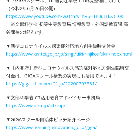
▼「GIGAスクール」ch 適切な学校ICT環境整備に向けて
（令和2年6月26日公開)
https://www.youtube.com/watch?v=hV5HHl0uITk&t=0s
※文部科学省 初等中等教育局 情報教育・外国語教育課 髙
谷課長の解説です。
▼新型コロナウイルス感染症対応地方創生臨時交付金
https://www.kantei.go.jp/jp/singi/tiiki/rinjikoufukin/index.html
▼【内閣府】新型コロナウイルス感染症対応地方創生臨時交
付金は、GIGAスクール構想の実現にも活用できます！
https://giga.ictconnect21.jp/20200703531/
▼文部科学省ICT活用教育アドバイザー事務局
https://www.oetc.jp/ict/top/
▼GIGAスクール自治体ピッチ紹介ページ
https://www.learning-innovation.go.jp/giga/