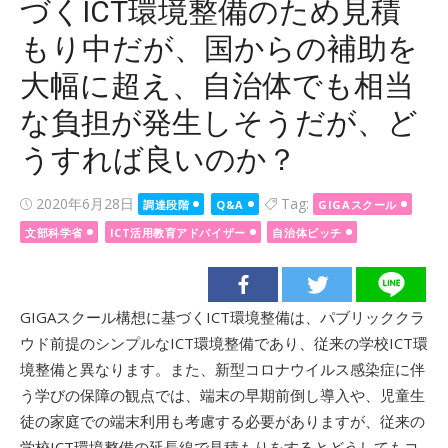
づくICT環境整備のため見積
もり中だが、国からの補助を
大幅に超え、自治体でも相当
な負担が発生しそうだが、ど
うすれば良いのか？
Posted
2020年6月28日
Tag:
調達段階
Q&A
GIGAスクール
on
文部科学省
ICT活用教育アドバイザー
自治体ピッチ
GIGAスクール構想に基づくICT環境整備は、パブリッククラ
ウド前提のシンプルなICT環境整備であり、従来の学校ICT環
境整備と異なります。また、新型コロナウイルス感染症に伴
う学びの保障の観点では、端末の早期前倒し導入や、児童生
徒の家庭での端末利用も考慮する必要がありますが、従来の
学校ICT環境整備の延長線で見積もりをするとどうしてもコ