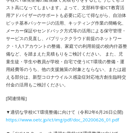
スト高になってしまいます。よって、文部科学省ICT教育活
用アドバイザーのサポートも必要に応じて得ながら、自治体
ピッチ基本パッケージの活用、キッティング作業の簡略化、
メーカー保証やセンドバック方式等の活用による保守管理・
サービスの見直し、パブリッククラウド前提のネットワー
ク・1人1アカウントの整備、家庭での利用前提の校内什器整
備など、を踏まえた見積もりをご検討ください。 また、児
童⽣徒・学⽣や教員が学校・⾃宅で使うICT環境の整備・運
⽤経費等のうち、他の⽀援施策の対象とならない、または超
える部分は、新型コロナウイルス感染症対応地方創生臨時交
付金の活用もご検討ください。
[関連情報]
▼適切な学校ICT環境整備に向けて（令和2年6月26日公開)
https://www.oetc.jp/ict/img/pdf/doc_20200626_01.pdf