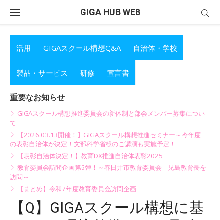
Skip
GIGA HUB WEB
to
content
活用
GIGAスクール構想Q&A
自治体・学校
製品・サービス
研修
宣言書
重要なお知らせ
GIGAスクール構想推進委員会の新体制と部会メンバー募集につい
て
【2026.03.13開催！】GIGAスクール構想推進セミナー～今年度
の表彰自治体が決定！文部科学省様のご講演も実施予定！
【表彰自治体決定！】教育DX推進自治体表彰2025
教育委員会訪問企画第6弾！～春日井市教育委員会 児島教育長を
訪問～
【まとめ】令和7年度教育委員会訪問企画
【Q】GIGAスクール構想に基