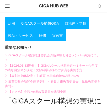
Skip
GIGA HUB WEB
to
content
活用
GIGAスクール構想Q&A
自治体・学校
製品・サービス
研修
宣言書
重要なお知らせ
GIGAスクール構想推進委員会の新体制と部会メンバー募集につい
て
【2026.03.13開催！】GIGAスクール構想推進セミナー～今年度
の表彰自治体が決定！文部科学省様のご講演も実施予定！
【表彰自治体決定！】教育DX推進自治体表彰2025
教育委員会訪問企画第6弾！～春日井市教育委員会 児島教育長を
訪問～
【まとめ】令和7年度教育委員会訪問企画
「GIGAスクール構想の実現に