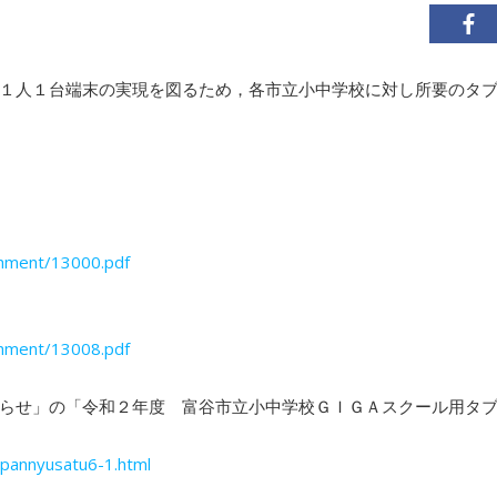
１人１台端末の実現を図るため，各市立小中学校に対し所要のタ
chment/13000.pdf
chment/13008.pdf
らせ」の「令和２年度 富谷市立小中学校ＧＩＧＡスクール用タ
ippannyusatu6-1.html