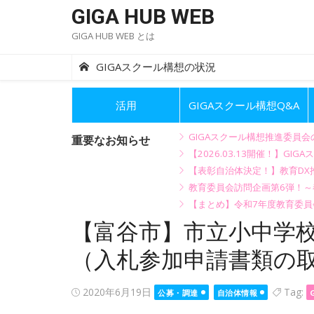
Skip
GIGA HUB WEB
to
GIGA HUB WEB とは
content
GIGAスクール構想の状況
活用
GIGAスクール構想Q&A
GIGAスクール構想推進委員
重要なお知らせ
【2026.03.13開催！】
【表彰自治体決定！】教育DX推
教育委員会訪問企画第6弾！
【まとめ】令和7年度教育委員
【富谷市】市立小中学
（入札参加申請書類の取
Posted
2020年6月19日
Tag:
公募・調達
自治体情報
on