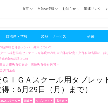
省庁
自治体情報
お知らせ
関連リンク
自治体・学校
製品・サービス
研修
会の新体制と部会メンバー募集について
GIGAスクール構想推進セミナー～今年度の表彰自治体が決定！文部科学省様のご
進自治体表彰2025
～春日井市教育委員会 児島教育長を訪問～
会訪問企画
校ＧＩＧＡスクール用タブレッ
得：6月29日（月）まで）
GIGAスクール
調達
タブレット
富谷市