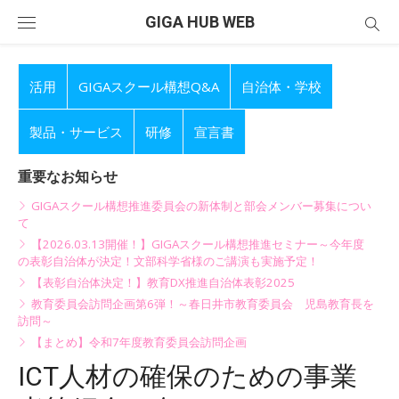
Skip
GIGA HUB WEB
to
content
活用
GIGAスクール構想Q&A
自治体・学校
製品・サービス
研修
宣言書
重要なお知らせ
GIGAスクール構想推進委員会の新体制と部会メンバー募集につい
て
【2026.03.13開催！】GIGAスクール構想推進セミナー～今年度
の表彰自治体が決定！文部科学省様のご講演も実施予定！
【表彰自治体決定！】教育DX推進自治体表彰2025
教育委員会訪問企画第6弾！～春日井市教育委員会 児島教育長を
訪問～
【まとめ】令和7年度教育委員会訪問企画
ICT人材の確保のための事業