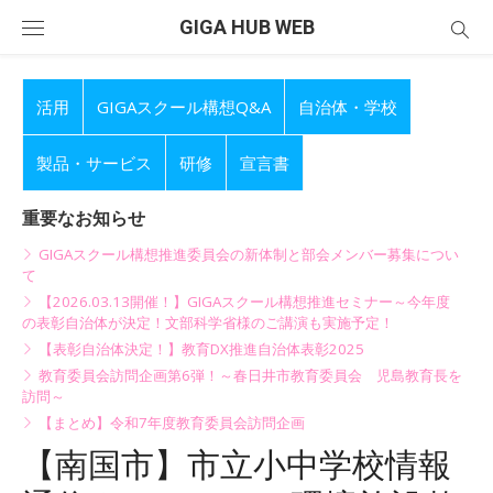
Skip
GIGA HUB WEB
to
content
活用
GIGAスクール構想Q&A
自治体・学校
製品・サービス
研修
宣言書
重要なお知らせ
GIGAスクール構想推進委員会の新体制と部会メンバー募集につい
て
【2026.03.13開催！】GIGAスクール構想推進セミナー～今年度
の表彰自治体が決定！文部科学省様のご講演も実施予定！
【表彰自治体決定！】教育DX推進自治体表彰2025
教育委員会訪問企画第6弾！～春日井市教育委員会 児島教育長を
訪問～
【まとめ】令和7年度教育委員会訪問企画
【南国市】市立小中学校情報