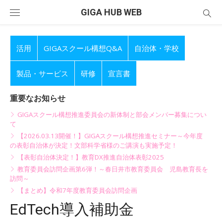
Skip
GIGA HUB WEB
to
content
活用
GIGAスクール構想Q&A
自治体・学校
製品・サービス
研修
宣言書
重要なお知らせ
GIGAスクール構想推進委員会の新体制と部会メンバー募集につい
て
【2026.03.13開催！】GIGAスクール構想推進セミナー～今年度
の表彰自治体が決定！文部科学省様のご講演も実施予定！
【表彰自治体決定！】教育DX推進自治体表彰2025
教育委員会訪問企画第6弾！～春日井市教育委員会 児島教育長を
訪問～
【まとめ】令和7年度教育委員会訪問企画
EdTech導入補助金