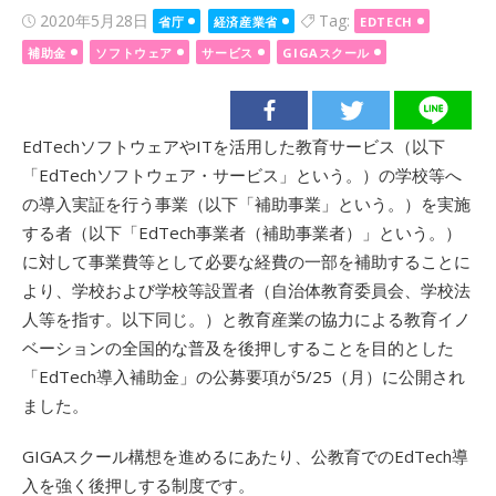
Posted
2020年5月28日
Tag:
省庁
経済産業省
EDTECH
on
補助金
ソフトウェア
サービス
GIGAスクール
EdTechソフトウェアやITを活用した教育サービス（以下
「EdTechソフトウェア・サービス」という。）の学校等へ
の導入実証を行う事業（以下「補助事業」という。）を実施
する者（以下「EdTech事業者（補助事業者）」という。）
に対して事業費等として必要な経費の一部を補助することに
より、学校および学校等設置者（自治体教育委員会、学校法
人等を指す。以下同じ。）と教育産業の協力による教育イノ
ベーションの全国的な普及を後押しすることを目的とした
「EdTech導入補助金」の公募要項が5/25（月）に公開され
ました。
GIGAスクール構想を進めるにあたり、公教育でのEdTech導
入を強く後押しする制度です。