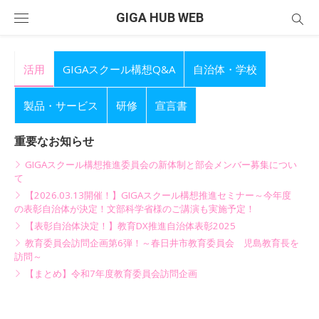
Skip
GIGA HUB WEB
to
content
活用
GIGAスクール構想Q&A
自治体・学校
製品・サービス
研修
宣言書
重要なお知らせ
GIGAスクール構想推進委員会の新体制と部会メンバー募集につい
て
【2026.03.13開催！】GIGAスクール構想推進セミナー～今年度
の表彰自治体が決定！文部科学省様のご講演も実施予定！
【表彰自治体決定！】教育DX推進自治体表彰2025
教育委員会訪問企画第6弾！～春日井市教育委員会 児島教育長を
訪問～
【まとめ】令和7年度教育委員会訪問企画