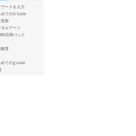
ーワードを入力
めてのG Suite
次更新
ジタルアーツ
ad利活用パック
報教育
めてのg suite
月