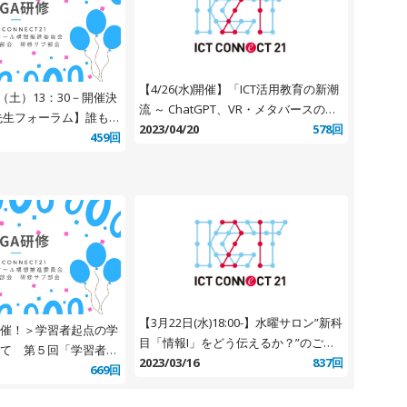
【4/26(水)開催】「ICT活用教育の新潮
日（土）13：30－開催決
流 ～ ChatGPT、VR・メタバースの教
育利用～」／日経BP 中野 淳氏（「水
2023/04/20
578回
授業の探究－高校数学
459回
曜サロン with 赤堀会長」第4期）
活用できる人をより増
【3月22日(水)18:00-】水曜サロン”新科
催！＞学習者起点の学
目「情報I」をどう伝えるか？”のご案
て 第５回「学習者起
内
2023/03/16
837回
NextGIGA！！その
669回
よう ～飲食アルコー