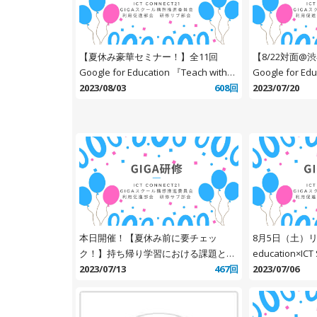
【夏休み豪華セミナー！】全11回
【8/22対面@
Google for Education 『Teach with
Google for E
Chrome 2023 〜クラウド時代を生き
2023/08/03
608回
スタートをきる
2023/07/20
抜くための Google for Education 講
的な学び実現の
座〜』
本日開催！【夏休み前に要チェッ
8月5日（土）
ク！】持ち帰り学習における課題と必
education×ICT 
要なセキュリティ対策
2023/07/13
467回
～「主体的・
2023/07/06
実現する、令和