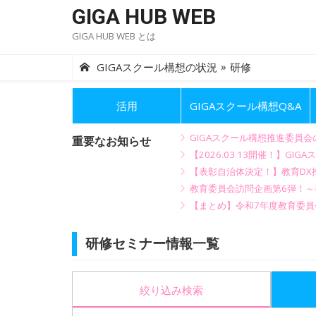
Skip
GIGA HUB WEB
to
GIGA HUB WEB とは
content
»
GIGAスクール構想の状況
研修
活用
GIGAスクール構想Q&A
GIGAスクール構想推進委員
重要なお知らせ
【2026.03.13開催！】
【表彰自治体決定！】教育DX推
教育委員会訪問企画第6弾！
【まとめ】令和7年度教育委員
研修セミナー情報一覧
絞り込み検索