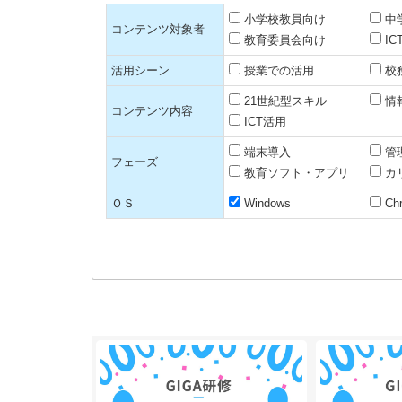
小学校教員向け
中
コンテンツ対象者
教育委員会向け
I
活用シーン
授業での活用
校
21世紀型スキル
情
コンテンツ内容
ICT活用
端末導入
管
フェーズ
教育ソフト・アプリ
カ
ＯＳ
Windows
Ch