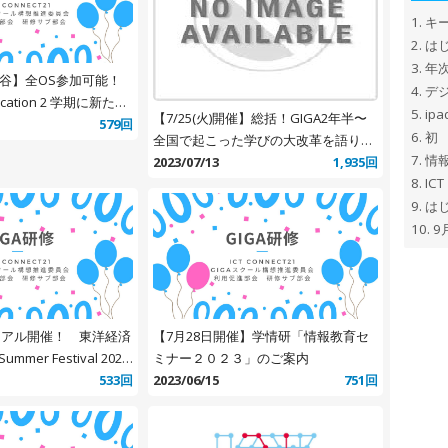
1.
キ
2.
はじ
3.
年
渋谷】全OS参加可能！
4.
デ
ducation 2 学期に新たな
5.
ip
【7/25(火)開催】総括！GIGA2年半〜
ために 個別最適で協働
579回
6.
初
全国で起こった学びの大改革を語り合
ための大作戦会議
7.
情
おう〜
2023/07/13
1,935回
8.
ICT
9.
はじ
10.
9
リアル開催！ 東洋経済
【7月28日開催】学情研「情報教育セ
Summer Festival 2023
ミナー２０２３」のご案内
対話的な深い学び」を
533回
2023/06/15
751回
の学校作りとは～