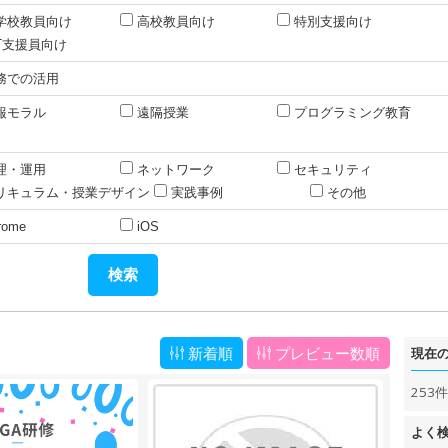
学校教員向け
高校教員向け
特別支援向け
CT支援員向け
務での活用
報モラル
遠隔授業
プログラミング教育
理・運用
ネットワーク
セキュリティ
リキュラム・授業デザイン
実践事例
その他
rome
iOS
新着順
プレビュー数順
現在
253
よく