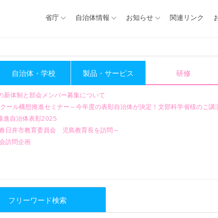
省庁
自治体情報
お知らせ
関連リンク
自治体・学校
製品・サービス
研修
会の新体制と部会メンバー募集について
GIGAスクール構想推進セミナー～今年度の表彰自治体が決定！文部科学省様のご
進自治体表彰2025
～春日井市教育委員会 児島教育長を訪問～
会訪問企画
フリーワード検索