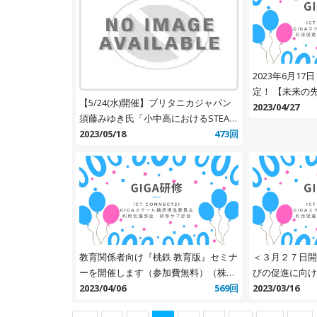
2023年6月17
定！ 【未来の先生フォーラム】誰も取
【5/24(水)開催】ブリタニカジャパン
り残さない数学
2023/04/27
須藤みゆき氏「小中高におけるSTEAM
の学びを社会で
実践事例の紹介」（「水曜サロン with
2023/05/18
473回
やすには－
赤堀会長」第4期）
教育関係者向け『桃鉄 教育版』セミナ
＜３月２７日開
ーを開催します（参加費無料）（株式
びの促進に向け
会社インプレス）
2023/04/06
569回
点の学びを支える
2023/03/16
姿を具現化させ