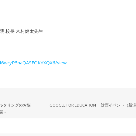
 校長 木村健太先生
46wryP5naQA9FOK
dXQX6/view
ィルタリングのお悩
GOOGLE FOR EDUCATION 対面イベント（新潟
公開～