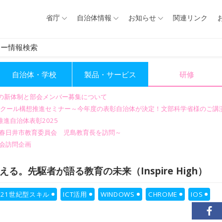
省庁
自治体情報
お知らせ
関連リンク
ナー情報検索
自治体・学校
製品・サービス
研修
会の新体制と部会メンバー募集について
GIGAスクール構想推進セミナー～今年度の表彰自治体が決定！文部科学省様のご
進自治体表彰2025
～春日井市教育委員会 児島教育長を訪問～
会訪問企画
る。先駆者が語る教育の未来（Inspire High）
21世紀型スキル
ICT活用
WINDOWS
CHROME
IOS