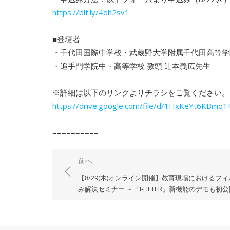
https://bit.ly/4dh2sv1
■登壇者
・千代田国際中学校・武蔵野大学附属千代田高等学院
・追手門学院中・高等学校 教頭 辻本義広先生
※詳細は以下のリンクよりチラシをご覧ください。
https://drive.google.com/file/
d/1HxKeYt6KBmq1
==========
投
前へ
稿
【8/29(木)オンライン開催】教育現場におけるフ
ナ
み解決セミナー ～「I-FILTER」新機能のデモも初
ビ
ゲ