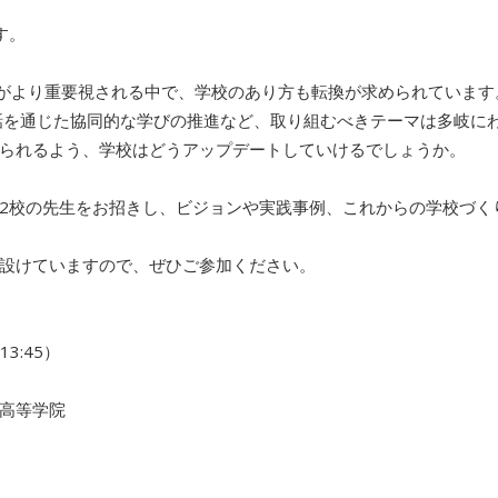
す。
力がよ
り重要視される中で、学校のあり方も転換が求められています
話を通じた協同的な学びの推進など、取り組むべきテーマは多
岐に
られるよう、学
校はどうアップデートしていけるでしょうか。
2校の先生をお
招きし、ビジョンや実践事例、これからの学校づく
設けていますの
で、ぜひご参加ください。
13:45）
高等学院
）