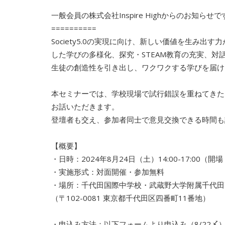
一般会員の株式会社Inspire Highからのお知らせで
==========
Society5.0の実現に向け、新しい価値を生み出す
した学びの多様化、探究・STEAM教育の充実
、対
生徒の創造性を引き出し、ワクワクする学びを届け
本セミナーでは、学校現場で試行錯誤を重ねてきた
お話いただきます。
登壇者も交え、参加者同士で意見交換できる時間も
【概要】
・日時：2024年8月24日（土）14:00-17:00（開
場 
・実施形式：対面開催・参加無料
・場所：千代田国際中学校・武蔵野大学附属千代田
（〒102-0081 東京都千代田区四番町11番地）
・申込み方法：以下フォームより申込み（8/22〆