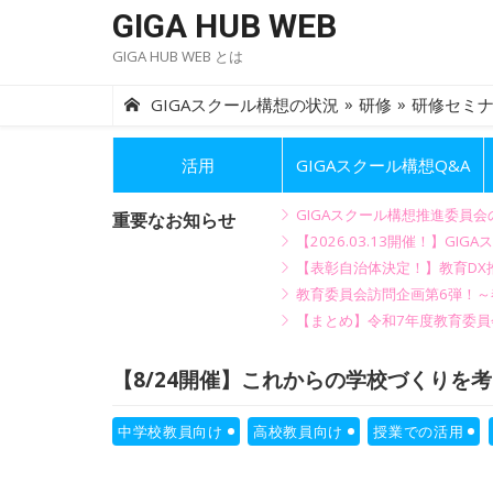
Skip
GIGA HUB WEB
to
GIGA HUB WEB とは
content
»
»
GIGAスクール構想の状況
研修
研修セミ
活用
GIGAスクール構想Q&A
GIGAスクール構想推進委員
重要なお知らせ
【2026.03.13開催！】
【表彰自治体決定！】教育DX推
教育委員会訪問企画第6弾！
【まとめ】令和7年度教育委員
【8/24開催】これからの学校づくりを考え
中学校教員向け
高校教員向け
授業での活用