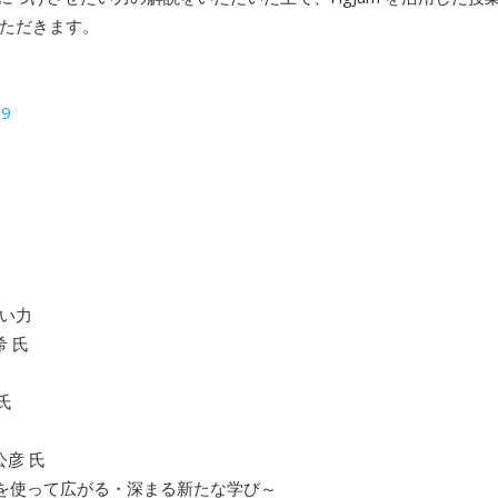
ただきます。
29
たい力
 氏
氏
彦 氏
gJam を使って広がる・深まる新たな学び～