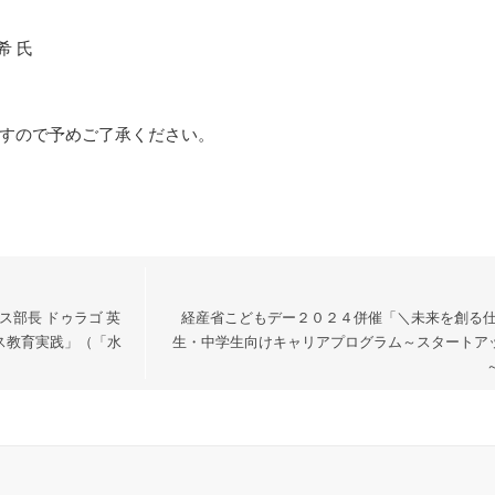
 氏
すので予めご了
承ください。
ス部長 ドゥラゴ 英
経産省こどもデー２０２４併催「＼未来を創る仕
ス教育実践」（「水
生・中学生向けキャリアプログラム～スタートアッ