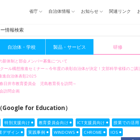
省庁
自治体情報
お知らせ
関連リンク
ナー情報検索
自治体・学校
製品・サービス
研修
会の新体制と部会メンバー募集について
GIGAスクール構想推進セミナー～今年度の表彰自治体が決定！文部科学省様のご
進自治体表彰2025
～春日井市教育委員会 児島教育長を訪問～
会訪問企画
gle for Education）
特別支援向け
教育委員会向け
ICT支援員向け
授業での活用
業デザイン
実践事例
WINDOWS
CHROME
IOS