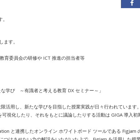
です。
たします。
育委員会の研修や ICT 推進の担当者等
たな学び ～有識者と考える教育 DX セミナー～」
を最大限活用し、新たな学びを目指した授業実践が日々行わ
れています
えを可視化したり、それをもとに議論
したりする活動は GIGA 導入
 Education と連携したオンライン ホワイトボード ツールである Fig
につけさせたい力の解説をいただいた上で、FigJ
am を活用した授