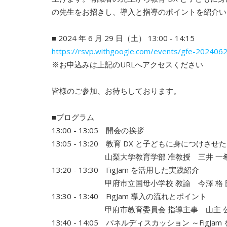
の先生をお招きし、導入と指
導のポイントを紹介い
■ 2024 年 6 月 29 日（土） 13:00 - 14:15
https://rsvp.withgoogle.com/events/gfe-202406
※お申込みは上記のURLへアクセスください
皆様のご参加、お待ちしております。
■プログラム
13:00 - 13:05 開会の挨拶
13:05 - 13:20 教育 DX と子どもに身につけさせ
山梨大学教育学部 准教授 三井 一希
13:20 - 13:30 FigJam を活用した実践紹介
甲府市立国母小学校 教諭 今澤 格 
13:30 - 13:40 FigJam 導入の流れとポイント
甲府市教育委員会 指導主事 山主 公
13:40 - 14:05 パネルディスカッション ～Fi