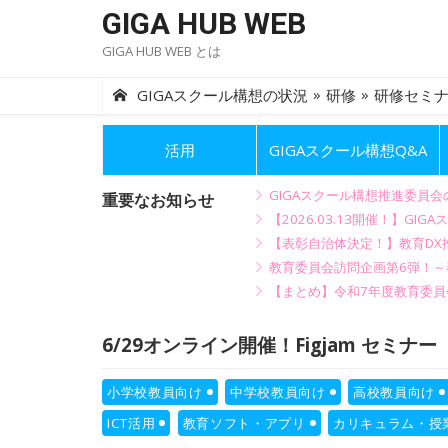
Skip
GIGA HUB WEB
to
GIGA HUB WEB とは
content
»
»
GIGAスクール構想の状況
研修
研修セミ
活用
GIGAスクール構想Q&A
GIGAスクール構想推進委員
重要なお知らせ
【2026.03.13開催！】
【表彰自治体決定！】教育DX推
教育委員会訪問企画第6弾！
【まとめ】令和7年度教育委員
6/29オンライン開催！Figjam セミナー（Goo
小学校教員向け
中学校教員向け
高校教員向け
ICT活用
教育ソフト・アプリ
カリキュラム・授