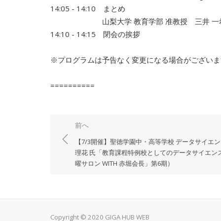
14:05 - 14:10 まとめ
山梨大学 教育学部 准教授 三井 一希
14:10 - 14:15 閉会の挨拶
※プログラムは予告なく変更になる場合がございま
==========
投
前へ
稿
【7/3開催】聖徳学園中・高等学校 データサイエン
ナ
理花 氏「教育課程特例校としてのデータサイエン
曜サロン WITH 赤堀会長」第6期）
ビ
ゲ
ー
シ
Copyright © 2020 GIGA HUB WEB