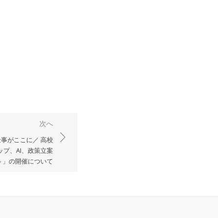
次へ
事がここに／ 高校
プ、AI、政策立案
～」の開催について