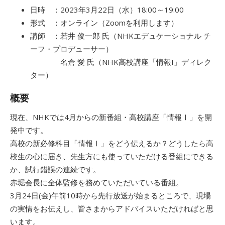
日時 ：2023年3月22日（水）18:00～19:00
形式 ：オンライン（Zoomを利用します）
講師 ：若井 俊一郎 氏（NHKエデュケーショナル チ
ーフ・プロデューサー）
名倉 愛 氏（NHK高校講座「情報I」ディレク
ター）
概要
現在、NHKでは4月からの新番組・高校講座「情報Ⅰ」を開
発中です。
高校の新必修科目「情報Ⅰ」をどう伝えるか？どうしたら高
校生の心に届き、先生方にも使っていただける番組にできる
か、試行錯誤の連続です。
赤堀会長に全体監修を務めていただいている番組。
3月24日(金)午前10時から先行放送が始まるところで、現場
の実情をお伝えし、皆さまからアドバイスいただければと思
います。