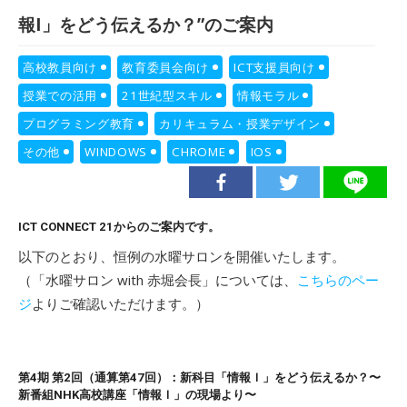
報I」をどう伝えるか？”のご案内
高校教員向け
教育委員会向け
ICT支援員向け
授業での活用
21世紀型スキル
情報モラル
プログラミング教育
カリキュラム・授業デザイン
その他
WINDOWS
CHROME
IOS
ICT CONNECT 21からのご案内です。
以下のとおり、恒例の水曜サロンを開催いたします。
（「水曜サロン with 赤堀会長」については、
こちらのペー
ジ
よりご確認いただけます。）
第4期 第2回（通算第47回）：新科目「情報Ｉ」をどう伝えるか？〜
新番組NHK高校講座「情報Ｉ」の現場より〜