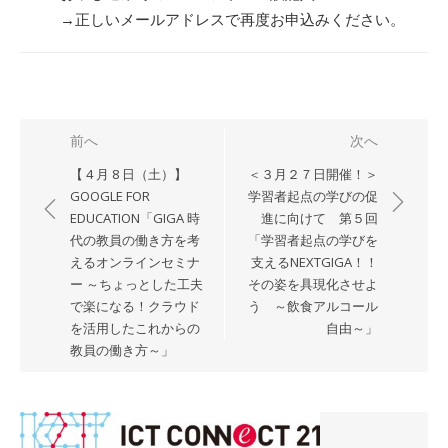
→正しいメールアドレスで再度お申込みください。
投
前へ
次へ
稿
【 4 月 8 日（土）】
＜３月２７日開催！＞
ナ
GOOGLE FOR
学習者起点の学びの促
EDUCATION「GIGA 時
進に向けて 第５回
ビ
代の教員の働き方を考
「学習者起点の学びを
ゲ
えるオンラインセミナ
支えるNEXTGIGA！！
ー
ー ～ちょっとした工夫
その姿を具現化させよ
シ
で楽になる！クラウド
う ～飲食アルコール
を活用したこれからの
自由～」
ョ
教員の働き方～」
ン