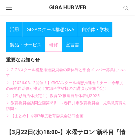
Skip
GIGA HUB WEB
to
content
活用
GIGAスクール構想Q&A
自治体・学校
製品・サービス
研修
宣言書
重要なお知らせ
GIGAスクール構想推進委員会の新体制と部会メンバー募集につい
て
【2026.03.13開催！】GIGAスクール構想推進セミナー～今年度
の表彰自治体が決定！文部科学省様のご講演も実施予定！
【表彰自治体決定！】教育DX推進自治体表彰2025
教育委員会訪問企画第6弾！～春日井市教育委員会 児島教育長を
訪問～
【まとめ】令和7年度教育委員会訪問企画
【3月22日(水)18:00-】水曜サロン”新科目「情