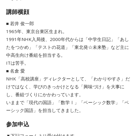
講師横顔
■ 若井 俊一郎
1965年、東京台東区生まれ。
1991年NHK入局後、2000年代からは「中学生日記」「あし
たをつかめ」「テストの花道」「東北発☆未来塾」など主に
中高生向け番組を担当する。
ITは苦手。
■ 名倉 愛
NHK「高校講座」ディレクターとして、「わかりやすさ」だ
けではなく、学びのきっかけとなる「興味づけ」を大事に
し、番組づくりにかかわっています。
いままで「現代の国語」「数学Ⅰ」「ベーシック数学」「ベ
ーシック国語」を担当してきました。
参加申込
▼下記フォームより受け付けます。