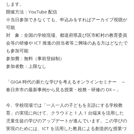
します。
開催方法：YouTube 配信
※当日参加できなくても、申込みをすればアーカイブ視聴が
可能
対 象：全国の学校現場、都道府県及び区市町村の教育委員
会等の研修
や ICT 推進の担当者等ご興味のある方はどなたで
も参加可能
参加費：無料（事前登録制）
参加者数：上限なし
「GIGA 時代の新たな学びを考えるオンラインセミナー ～
春日井市の最新事例から見る授業・校務・研修の DX～」
今、学校現場では「一人一人の子どもを主語にする学校教
育」の実
現に向けて、クラウドと 1 人 1 台端末を活用した
児童生徒の学びのアップデートが進んでいます。
この学びの
実現のためには、ICT を活用した教員による創造的な授業づ