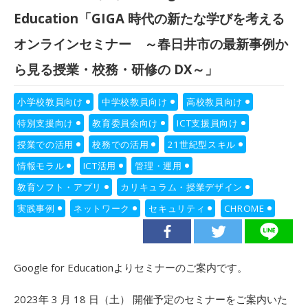
Education「GIGA 時代の新たな学びを考える
オンラインセミナー ～春日井市の最新事例か
ら見る授業・校務・研修の DX～」
小学校教員向け
中学校教員向け
高校教員向け
特別支援向け
教育委員会向け
ICT支援員向け
授業での活用
校務での活用
21世紀型スキル
情報モラル
ICT活用
管理・運用
教育ソフト・アプリ
カリキュラム・授業デザイン
実践事例
ネットワーク
セキュリティ
CHROME
Google for Educationよりセミナーのご案内です。
2023年 3 月 18 日（土） 開催予定のセミナーをご案内いた