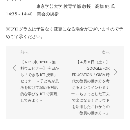
東京学芸大学 教育学部 教授 高橋 純 氏
14:35 - 14:40 閉会の挨拶
※プログラムは予告なく変更になる場合がございますので予
めご了
承ください。
投
前へ
次へ
稿
【3/15 (水) 16:00～無
【 4 月 8 日（土）】
ナ
料ウェビナー】 今日か
GOOGLE FOR
ら「できる ICT 授業」
EDUCATION「GIGA 時
ビ
セミナー ～子どもが思
代の教員の働き方を考
ゲ
考を広げて深める対話
えるオンラインセミナ
ー
的な学びを ICT で実現
ー ～ちょっとした工夫
シ
してみよう～
で楽になる！クラウド
を活用したこれからの
ョ
教員の働き方～」
ン