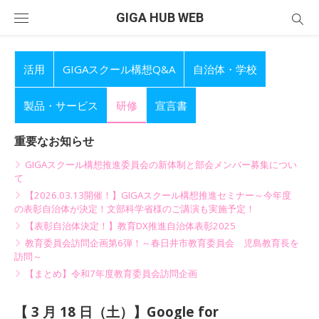
Skip
GIGA HUB WEB
to
content
活用
GIGAスクール構想Q&A
自治体・学校
製品・サービス
研修
宣言書
重要なお知らせ
GIGAスクール構想推進委員会の新体制と部会メンバー募集につい
て
【2026.03.13開催！】GIGAスクール構想推進セミナー～今年度
の表彰自治体が決定！文部科学省様のご講演も実施予定！
【表彰自治体決定！】教育DX推進自治体表彰2025
教育委員会訪問企画第6弾！～春日井市教育委員会 児島教育長を
訪問～
【まとめ】令和7年度教育委員会訪問企画
【 3 月 18 日（土）】Google for