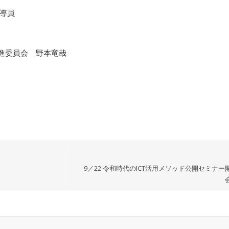
導員
想推進委員会 野本竜哉
9／22 令和時代のICT活用メソッド公開セミナ