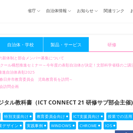
省庁
自治体情報
お知らせ
関連リンク
自治体・学校
製品・サービス
研修
会の新体制と部会メンバー募集について
GIGAスクール構想推進セミナー～今年度の表彰自治体が決定！文部科学省様のご
進自治体表彰2025
～春日井市教育委員会 児島教育長を訪問～
会訪問企画
タル教科書（ICT CONNECT 21 研修サブ部会主催)
特別支援向け
教育委員会向け
ICT支援員向け
授業での活用
業デザイン
実践事例
WINDOWS
CHROME
IOS