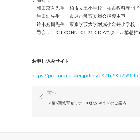
和田恵吾先生 柏市立土小学校・柏市教科専門指
生田勲先生 市原市教育委員会指導主事
鈴木秀樹先生 東京学芸大学附属小金井小学校
司会： ICT CONNECT 21 GIGAスクール構
お申し込みサイト
https://pro.form-mailer.jp/fms/e871d53d258645
投
前へ
稿
＜第6回教育セミナーINおかやま＞のご案内
ナ
ビ
ゲ
ー