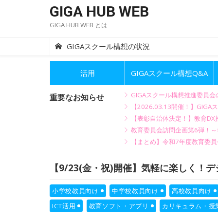
Skip
GIGA HUB WEB
to
GIGA HUB WEB とは
content
GIGAスクール構想の状況
活用
GIGAスクール構想Q&A
GIGAスクール構想推進委員
重要なお知らせ
【2026.03.13開催！】
【表彰自治体決定！】教育DX推
教育委員会訪問企画第6弾！
【まとめ】令和7年度教育委員
【9/23(金・祝)開催】気軽に楽しく！デジ
小学校教員向け
中学校教員向け
高校教員向け
ICT活用
教育ソフト・アプリ
カリキュラム・授