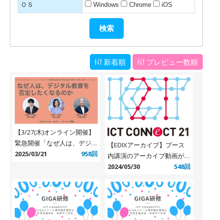
ＯＳ
Windows
Chrome
iOS
新着順
プレビュー数順
【3/27(木)オンライン開催】
緊急開催「なぜ人は、デジタ
【EDIXアーカイブ】ブース
ル教育を否定したくなるの
2025/03/21
958回
内講演のアーカイブ動画が公
か」オンライントークイベン
開されました
2024/05/30
548回
ト（ 研修サブ部会主催）