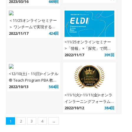
第５回「学習者起点の学びを
2023/03/16
669回
経済education×ICT主催
支えるNextGIGA！！その姿
を具現化させよう ～飲食ア
＜11/25オンラインセミナー
ルコール自由～」
＞ ワンチームで実現する
GIGA スクール セミナー ～
2022/11/17
424回
いつでもはじめられる ICT 利
<11/25オンラインセミナー
活用と定着の秘訣～ (教育委
>「情報」×「探究」で問題
員会からの視点編)
解決！”（ライフイズテック
2022/11/17
391回
株式会社）
<12/10(土)・11(日)>インテル
® Teach Program PBA 教員
研修受講者募集のお知らせ
2022/10/13
564回
<11/1(火)~11/11(金)>オンラ
インラーニングフォーラム
2022
2022/10/12
384回
1
2
3
4
→