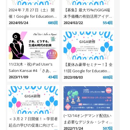
2024 年 7 月 27 日（土） 開
【募集】最大15%のGIGA端
催！Google for Education
末予備機の有効活用アイデア
GIGA 第 2 期！これからの学
2024/05/24
685回
を募集します
2024/02/22
554回
びはどう変わる！？教育専門
家 3 人のぶっちゃけトーク
【第 2 弾】 ～有識者と考え
る GIGA スクール構想第 2 期
セミナー～
11/23(木・祝) iPad User's
【夏休み豪華セミナー！】全
Salon Kansai #4 「さあ、ど
11回 Google for Education
うする。 生成AI時代の到
2023/11/09
434回
『Teach with Chrome 2023
2023/08/03
608回
来」
〜クラウド時代を生き抜くた
めの Google for Education
講座〜』
(~12/14オンデマンド配信)い
＜３月２７日開催！＞学習者
ま必要なデジタル・シティズ
起点の学びの促進に向けて
ンシップ教育【事例編】東洋
2022/11/24
507回