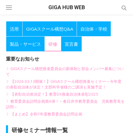
Skip
GIGA HUB WEB
to
content
活用
GIGAスクール構想Q&A
自治体・学校
製品・サービス
研修
宣言書
重要なお知らせ
GIGAスクール構想推進委員会の新体制と部会メンバー募集につい
て
【2026.03.13開催！】GIGAスクール構想推進セミナー～今年度
の表彰自治体が決定！文部科学省様のご講演も実施予定！
【表彰自治体決定！】教育DX推進自治体表彰2025
教育委員会訪問企画第6弾！～春日井市教育委員会 児島教育長を
訪問～
【まとめ】令和7年度教育委員会訪問企画
研修セミナー情報一覧