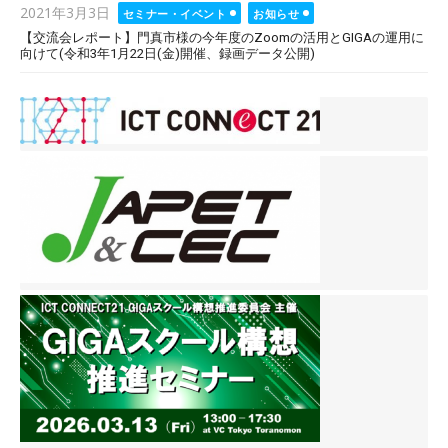
Posted
2021年3月3日
セミナー・イベント
お知らせ
on
【交流会レポート】門真市様の今年度のZoomの活用とGIGAの運用に
向けて(令和3年1月22日(金)開催、録画データ公開)