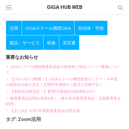
Skip
GIGA HUB WEB
to
content
活用
GIGAスクール構想Q&A
自治体・学校
製品・サービス
研修
宣言書
重要なお知らせ
GIGAスクール構想推進委員会の新体制と部会メンバー募集につい
て
【2026.03.13開催！】GIGAスクール構想推進セミナー～今年度
の表彰自治体が決定！文部科学省様のご講演も実施予定！
【表彰自治体決定！】教育DX推進自治体表彰2025
教育委員会訪問企画第6弾！～春日井市教育委員会 児島教育長を
訪問～
【まとめ】令和7年度教育委員会訪問企画
タグ:
Zoom活用