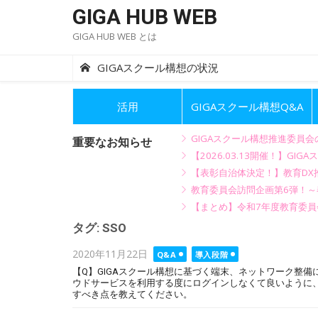
Skip
GIGA HUB WEB
to
GIGA HUB WEB とは
content
GIGAスクール構想の状況
活用
GIGAスクール構想Q&A
GIGAスクール構想推進委員
重要なお知らせ
【2026.03.13開催！】
【表彰自治体決定！】教育DX推
教育委員会訪問企画第6弾！
【まとめ】令和7年度教育委員
タグ:
SSO
Posted
2020年11月22日
Q&A
導入段階
on
【Q】GIGAスクール構想に基づく端末、ネットワーク整
ウドサービスを利用する度にログインしなくて良いように、SSO
すべき点を教えてください。