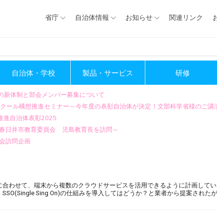
省庁
自治体情報
お知らせ
関連リンク
自治体・学校
製品・サービス
研修
会の新体制と部会メンバー募集について
GIGAスクール構想推進セミナー～今年度の表彰自治体が決定！文部科学省様のご
進自治体表彰2025
～春日井市教育委員会 児島教育長を訪問～
会訪問企画
備に合わせて、端末から複数のクラウドサービスを活用できるように計画して
(Single Sing On)の仕組みを導入してはどうか？と業者から提案された