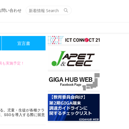
Search
Search
お問い合わせ
for:
宣言書
講演も実施予定！
いる。児童・生徒が各種クラ
が、SSOを導入する際に留意