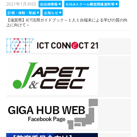
Posted
2021年1月30日
自治体情報
GIGAスクール構想関連資料等
on
計画・体制・取組
お知らせ
【滋賀県】ICT活用ガイドブック～１人１台端末による学びの質の向
上に向けて～