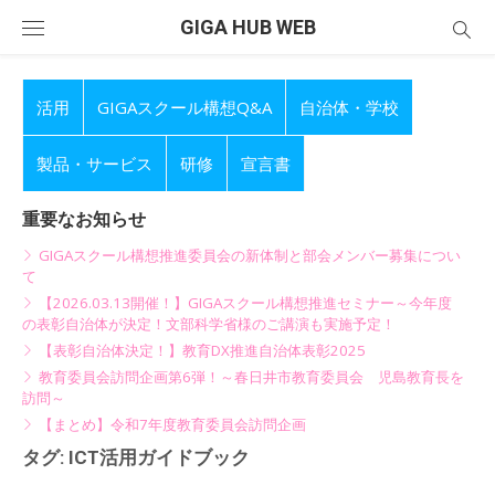
Skip
GIGA HUB WEB
to
content
活用
GIGAスクール構想Q&A
自治体・学校
製品・サービス
研修
宣言書
重要なお知らせ
GIGAスクール構想推進委員会の新体制と部会メンバー募集につい
て
【2026.03.13開催！】GIGAスクール構想推進セミナー～今年度
の表彰自治体が決定！文部科学省様のご講演も実施予定！
【表彰自治体決定！】教育DX推進自治体表彰2025
教育委員会訪問企画第6弾！～春日井市教育委員会 児島教育長を
訪問～
【まとめ】令和7年度教育委員会訪問企画
タグ:
ICT活用ガイドブック