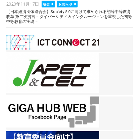
Posted
2020年11月17日
提言
お知らせ
on
【日本経済団体連合会】Society 5.0に向けて求められる初等中等教育
改革 第二次提言－ダイバーシティ＆インクルージョンを重視した初等
中等教育の実現－