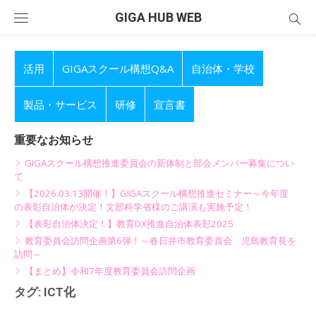
Skip
GIGA HUB WEB
to
content
活用
GIGAスクール構想Q&A
自治体・学校
製品・サービス
研修
宣言書
重要なお知らせ
GIGAスクール構想推進委員会の新体制と部会メンバー募集につい
て
【2026.03.13開催！】GIGAスクール構想推進セミナー～今年度
の表彰自治体が決定！文部科学省様のご講演も実施予定！
【表彰自治体決定！】教育DX推進自治体表彰2025
教育委員会訪問企画第6弾！～春日井市教育委員会 児島教育長を
訪問～
【まとめ】令和7年度教育委員会訪問企画
タグ:
ICT化