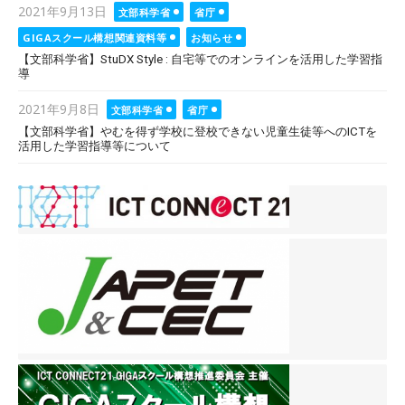
Posted
2021年9月13日
文部科学省
省庁
on
GIGAスクール構想関連資料等
お知らせ
【文部科学省】StuDX Style : 自宅等でのオンラインを活用した学習指
導
Posted
2021年9月8日
文部科学省
省庁
on
【文部科学省】やむを得ず学校に登校できない児童生徒等へのICTを
活用した学習指導等について