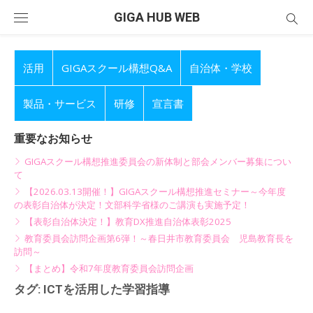
Skip
GIGA HUB WEB
to
content
活用
GIGAスクール構想Q&A
自治体・学校
製品・サービス
研修
宣言書
重要なお知らせ
GIGAスクール構想推進委員会の新体制と部会メンバー募集につい
て
【2026.03.13開催！】GIGAスクール構想推進セミナー～今年度
の表彰自治体が決定！文部科学省様のご講演も実施予定！
【表彰自治体決定！】教育DX推進自治体表彰2025
教育委員会訪問企画第6弾！～春日井市教育委員会 児島教育長を
訪問～
【まとめ】令和7年度教育委員会訪問企画
タグ:
ICTを活用した学習指導