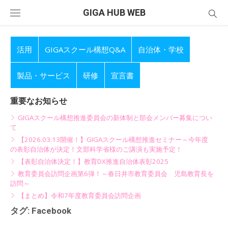
Skip
GIGA HUB WEB
to
content
活用
GIGAスクール構想Q&A
自治体・学校
製品・サービス
研修
宣言書
重要なお知らせ
GIGAスクール構想推進委員会の新体制と部会メンバー募集につい
て
【2026.03.13開催！】GIGAスクール構想推進セミナー～今年度
の表彰自治体が決定！文部科学省様のご講演も実施予定！
【表彰自治体決定！】教育DX推進自治体表彰2025
教育委員会訪問企画第6弾！～春日井市教育委員会 児島教育長を
訪問～
【まとめ】令和7年度教育委員会訪問企画
タグ:
Facebook