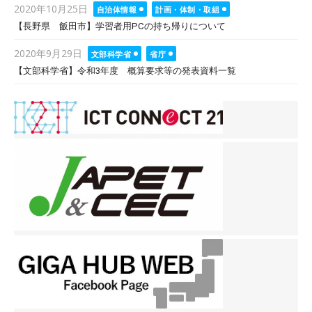
Posted
2020年10月25日
自治体情報
計画・体制・取組
on
【長野県 飯田市】学習者用PCの持ち帰りについて
Posted
2020年9月29日
文部科学省
省庁
on
【文部科学省】令和3年度 概算要求等の発表資料一覧