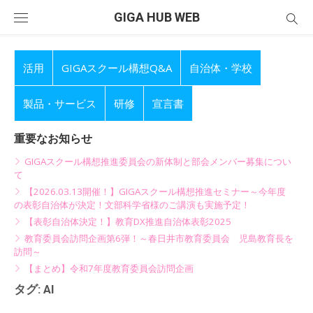
Skip
GIGA HUB WEB
to
content
活用
GIGAスクール構想Q&A
自治体・学校
製品・サービス
研修
宣言書
重要なお知らせ
GIGAスクール構想推進委員会の新体制と部会メンバー募集につい
て
【2026.03.13開催！】GIGAスクール構想推進セミナー～今年度
の表彰自治体が決定！文部科学省様のご講演も実施予定！
【表彰自治体決定！】教育DX推進自治体表彰2025
教育委員会訪問企画第6弾！～春日井市教育委員会 児島教育長を
訪問～
【まとめ】令和7年度教育委員会訪問企画
タグ:
AI