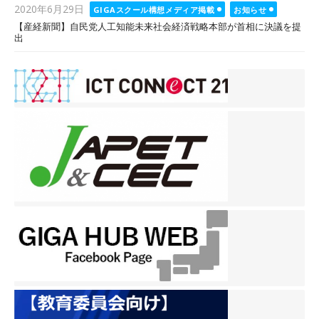
Posted
2020年6月29日
GIGAスクール構想メディア掲載
お知らせ
on
【産経新聞】自民党人工知能未来社会経済戦略本部が首相に決議を提
出