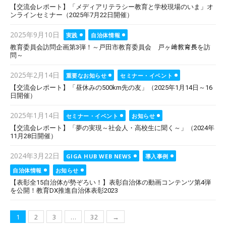
on
【交流会レポート】「メディアリテラシー教育と学校現場のいま」オ
ンラインセミナー（2025年7月22日開催）
Posted
2025年9月10日
実践
自治体情報
on
教育委員会訪問企画第3弾！～戸田市教育委員会 戸ヶ﨑教育長を訪
問～
Posted
2025年2月14日
重要なお知らせ
セミナー・イベント
on
【交流会レポート】「昼休みの500km先の友」（2025年1月14日～16
日開催）
Posted
2025年1月14日
セミナー・イベント
お知らせ
on
【交流会レポート】「夢の実現～社会人・高校生に聞く～」（2024年
11月28日開催）
Posted
2024年3月22日
GIGA HUB WEB NEWS
導入事例
on
自治体情報
お知らせ
【表彰全15自治体が勢ぞろい！】表彰自治体の動画コンテンツ第4弾
を公開！教育DX推進自治体表彰2023
投
1
2
3
…
32
→