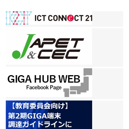
稿
ナ
ビ
ゲ
ー
シ
ョ
ン