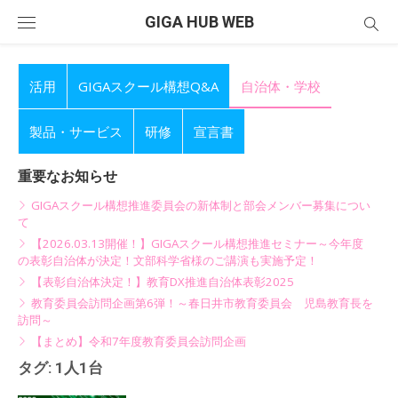
Skip
GIGA HUB WEB
to
content
活用
GIGAスクール構想Q&A
自治体・学校
製品・サービス
研修
宣言書
重要なお知らせ
GIGAスクール構想推進委員会の新体制と部会メンバー募集につい
て
【2026.03.13開催！】GIGAスクール構想推進セミナー～今年度
の表彰自治体が決定！文部科学省様のご講演も実施予定！
【表彰自治体決定！】教育DX推進自治体表彰2025
教育委員会訪問企画第6弾！～春日井市教育委員会 児島教育長を
訪問～
【まとめ】令和7年度教育委員会訪問企画
タグ:
1人1台