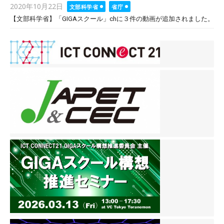
Posted
2020年10月22日
文部科学省
省庁
on
【文部科学省】「GIGAスクール」chに３件の動画が追加されました。