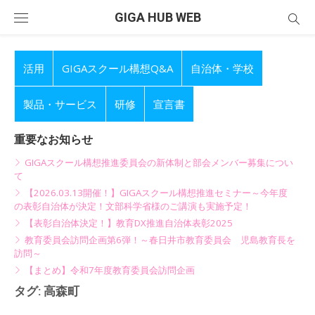
Skip
GIGA HUB WEB
to
content
活用
GIGAスクール構想Q&A
自治体・学校
製品・サービス
研修
宣言書
重要なお知らせ
GIGAスクール構想推進委員会の新体制と部会メンバー募集につい
て
【2026.03.13開催！】GIGAスクール構想推進セミナー～今年度
の表彰自治体が決定！文部科学省様のご講演も実施予定！
【表彰自治体決定！】教育DX推進自治体表彰2025
教育委員会訪問企画第6弾！～春日井市教育委員会 児島教育長を
訪問～
【まとめ】令和7年度教育委員会訪問企画
タグ:
高森町