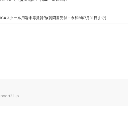
GAスクール用端末等賃貸借(質問書受付：令和2年7月31日まで)
onnect21.jp