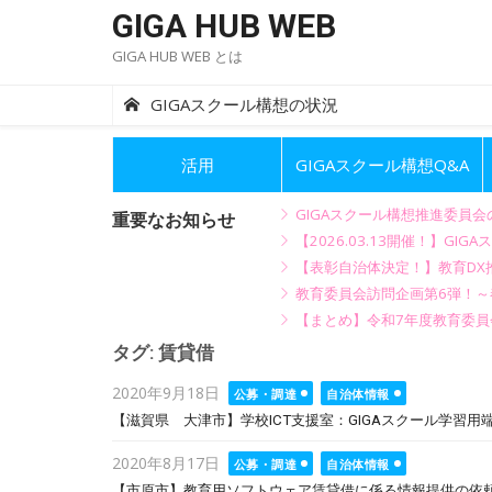
Skip
GIGA HUB WEB
to
GIGA HUB WEB とは
content
GIGAスクール構想の状況
活用
GIGAスクール構想Q&A
GIGAスクール構想推進委員
重要なお知らせ
【2026.03.13開催！】
【表彰自治体決定！】教育DX推
教育委員会訪問企画第6弾！
【まとめ】令和7年度教育委員
タグ:
賃貸借
Posted
2020年9月18日
公募・調達
自治体情報
on
【滋賀県 大津市】学校ICT支援室：GIGAスクール学習用
Posted
2020年8月17日
公募・調達
自治体情報
on
【市原市】教育用ソフトウェア賃貸借に係る情報提供の依頼