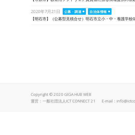
Posted
2020年7月21日
公募・調達
自治体情報
on
【明石市】（公募型見積合せ）明石市立小・中・養護学校GI
Copyright © 2020 GIGA HUB WEB
運営：一般社団法人ICT CONNECT 21 E-mail：
info@ictc