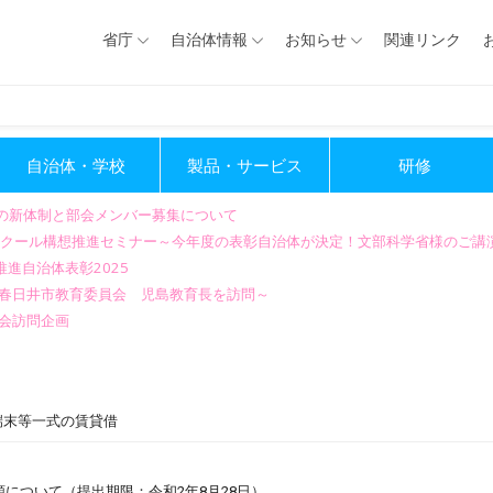
省庁
自治体情報
お知らせ
関連リンク
自治体・学校
製品・サービス
研修
会の新体制と部会メンバー募集について
GIGAスクール構想推進セミナー～今年度の表彰自治体が決定！文部科学省様のご
進自治体表彰2025
～春日井市教育委員会 児島教育長を訪問～
会訪問企画
端末等一式の賃貸借
について（提出期限：令和2年8月28日）