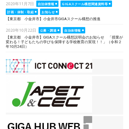
Posted
2020年11月7日
自治体情報
GIGAスクール構想関連資料等
on
計画・体制・取組
お知らせ
【東京都 小金井市】小金井市GIGAスクール構想の推進
Posted
2020年10月22日
公募・調達
自治体情報
on
【東京都 小金井市】GIGAスクール構想説明会のお知らせ 「授業が
変わる！子どもたちの学びを保障する学校教育の実現！！」（令和２
年10月24日）