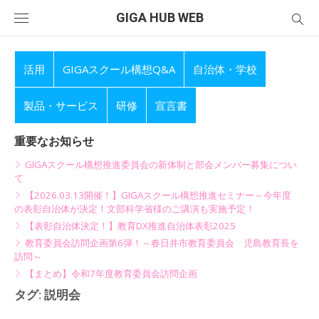
Skip
GIGA HUB WEB
to
content
活用
GIGAスクール構想Q&A
自治体・学校
製品・サービス
研修
宣言書
重要なお知らせ
GIGAスクール構想推進委員会の新体制と部会メンバー募集につい
て
【2026.03.13開催！】GIGAスクール構想推進セミナー～今年度
の表彰自治体が決定！文部科学省様のご講演も実施予定！
【表彰自治体決定！】教育DX推進自治体表彰2025
教育委員会訪問企画第6弾！～春日井市教育委員会 児島教育長を
訪問～
【まとめ】令和7年度教育委員会訪問企画
タグ:
説明会