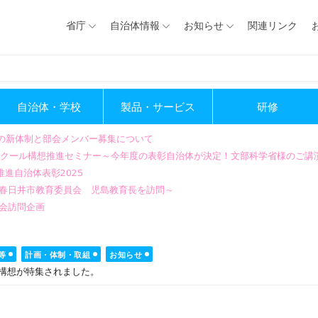
省庁
自治体情報
お知らせ
関連リンク
自治体・学校
製品・サービス
研修
会の新体制と部会メンバー募集について
GIGAスクール構想推進セミナー～今年度の表彰自治体が決定！文部科学省様のご
進自治体表彰2025
～春日井市教育委員会 児島教育長を訪問～
会訪問企画
等
計画・体制・取組
お知らせ
ル構想が特集されました。