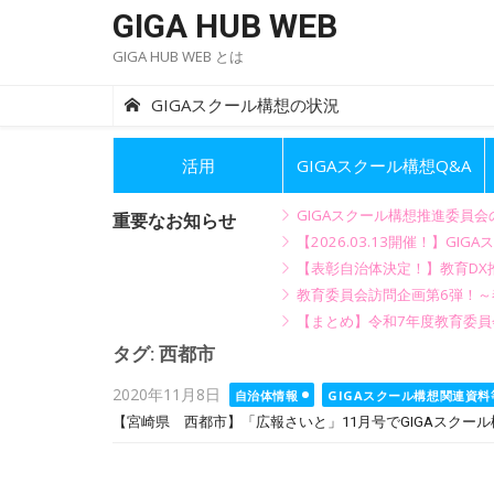
Skip
GIGA HUB WEB
to
GIGA HUB WEB とは
content
GIGAスクール構想の状況
活用
GIGAスクール構想Q&A
GIGAスクール構想推進委員
重要なお知らせ
【2026.03.13開催！】
【表彰自治体決定！】教育DX推
教育委員会訪問企画第6弾！
【まとめ】令和7年度教育委員
タグ:
西都市
Posted
2020年11月8日
自治体情報
GIGAスクール構想関連資料
on
【宮崎県 西都市】「広報さいと」11月号でGIGAスクー