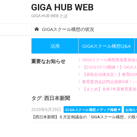
Skip
GIGA HUB WEB
to
GIGA HUB WEB とは
content
GIGAスクール構想の状況
活用
GIGAスクール構想Q&A
GIGAスクール構想推進委員
重要なお知らせ
【2026.03.13開催！】
【表彰自治体決定！】教育DX推
教育委員会訪問企画第6弾！
【まとめ】令和7年度教育委員
タグ:
西日本新聞
Posted
2020年6月29日
GIGAスクール構想メディア掲載
お知ら
on
【西日本新聞】６月定例議会の「GIGAスクール構想」の