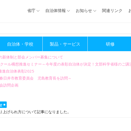
省庁
自治体情報
お知らせ
関連リンク
自治体・学校
製品・サービス
研修
会の新体制と部会メンバー募集について
GIGAスクール構想推進セミナー～今年度の表彰自治体が決定！文部科学省様のご
進自治体表彰2025
～春日井市教育委員会 児島教育長を訪問～
会訪問企画
せ
取り上げられ方について記事になりました。