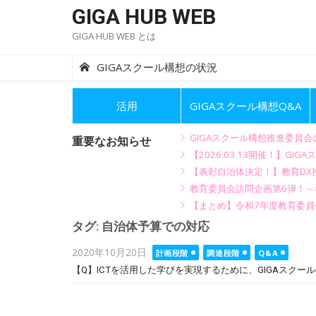
Skip
GIGA HUB WEB
to
GIGA HUB WEB とは
content
GIGAスクール構想の状況
活用
GIGAスクール構想Q&A
GIGAスクール構想推進委員
重要なお知らせ
【2026.03.13開催！】
【表彰自治体決定！】教育DX推
教育委員会訪問企画第6弾！
【まとめ】令和7年度教育委員
タグ:
自治体予算での対応
Posted
2020年10月20日
計画段階
調達段階
Q&A
on
【Q】ICTを活用した学びを実現するために、GIGAスク