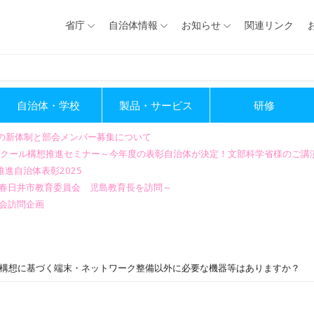
省庁
自治体情報
お知らせ
関連リンク
自治体・学校
製品・サービス
研修
会の新体制と部会メンバー募集について
GIGAスクール構想推進セミナー～今年度の表彰自治体が決定！文部科学省様のご
進自治体表彰2025
～春日井市教育委員会 児島教育長を訪問～
会訪問企画
ール構想に基づく端末・ネットワーク整備以外に必要な機器等はありますか？