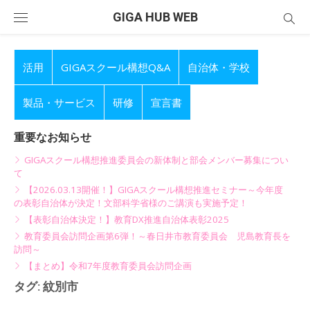
Skip
GIGA HUB WEB
to
content
活用
GIGAスクール構想Q&A
自治体・学校
製品・サービス
研修
宣言書
重要なお知らせ
GIGAスクール構想推進委員会の新体制と部会メンバー募集につい
て
【2026.03.13開催！】GIGAスクール構想推進セミナー～今年度
の表彰自治体が決定！文部科学省様のご講演も実施予定！
【表彰自治体決定！】教育DX推進自治体表彰2025
教育委員会訪問企画第6弾！～春日井市教育委員会 児島教育長を
訪問～
【まとめ】令和7年度教育委員会訪問企画
タグ:
紋別市