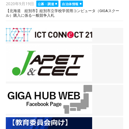
Posted
2020年9月19日
公募・調達
自治体情報
on
【北海道 紋別市】紋別市立学校学習用コンピュータ（GIGAスクー
ル）購入に係る一般競争入札