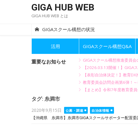
Skip
GIGA HUB WEB
to
GIGA HUB WEB とは
content
GIGAスクール構想の状況
活用
GIGAスクール構想Q&A
GIGAスクール構想推進委員
重要なお知らせ
【2026.03.13開催！】
【表彰自治体決定！】教育DX推
教育委員会訪問企画第6弾！
【まとめ】令和7年度教育委員
タグ:
糸満市
Posted
2020年9月15日
公募・調達
自治体情報
on
【沖縄県 糸満市】糸満市GIGAスクールサポーター配置委託