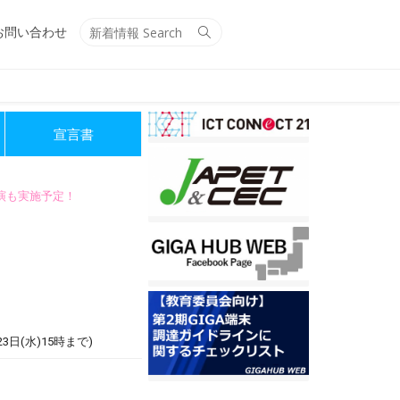
Search
Search
お問い合わせ
for:
宣言書
講演も実施予定！
(水)15時まで)