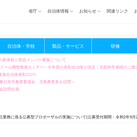
省庁
自治体情報
お知らせ
関連リンク
自治体・学校
製品・サービス
研修
会の新体制と部会メンバー募集について
GIGAスクール構想推進セミナー～今年度の表彰自治体が決定！文部科学省様のご
進自治体表彰2025
～春日井市教育委員会 児島教育長を訪問～
会訪問企画
業務に係る公募型プロポーザルの実施について(公募受付期間：令和2年9月23日