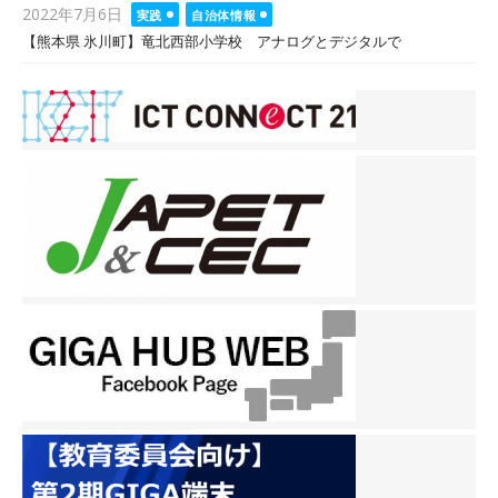
Posted
2022年7月6日
実践
自治体情報
on
【熊本県 氷川町】竜北西部小学校 アナログとデジタルで