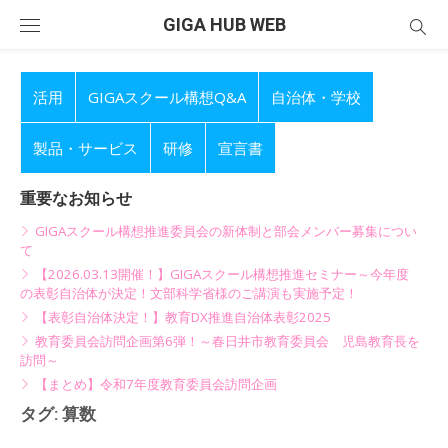
Skip
GIGA HUB WEB
to
content
活用
GIGAスクール構想Q&A
自治体・学校
製品・サービス
研修
宣言書
重要なお知らせ
GIGAスクール構想推進委員会の新体制と部会メンバー募集につい
て
【2026.03.13開催！】GIGAスクール構想推進セミナー～今年度
の表彰自治体が決定！文部科学省様のご講演も実施予定！
【表彰自治体決定！】教育DX推進自治体表彰2025
教育委員会訪問企画第6弾！～春日井市教育委員会 児島教育長を
訪問～
【まとめ】令和7年度教育委員会訪問企画
タグ:
算数