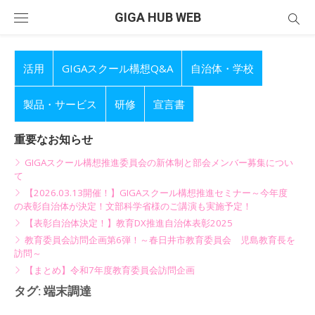
Skip
GIGA HUB WEB
to
content
活用
GIGAスクール構想Q&A
自治体・学校
製品・サービス
研修
宣言書
重要なお知らせ
GIGAスクール構想推進委員会の新体制と部会メンバー募集につい
て
【2026.03.13開催！】GIGAスクール構想推進セミナー～今年度
の表彰自治体が決定！文部科学省様のご講演も実施予定！
【表彰自治体決定！】教育DX推進自治体表彰2025
教育委員会訪問企画第6弾！～春日井市教育委員会 児島教育長を
訪問～
【まとめ】令和7年度教育委員会訪問企画
タグ:
端末調達