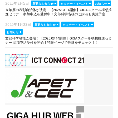
Posted
2025年2月5日
重要なお知らせ
セミナー・イベント
お知らせ
on
今年度の表彰自治体が決定！【2025.03.14開催】GIGAスクール構想推
進セミナー 参加申込を受付中！文部科学省様のご講演も実施予定！
Posted
2025年1月23日
重要なお知らせ
セミナー・イベント
on
お知らせ
文部科学省様ご登壇！【2025.03.14開催】GIGAスクール構想推進セミ
ナー 参加申込受付を開始！特設ページで詳細をチェック！！