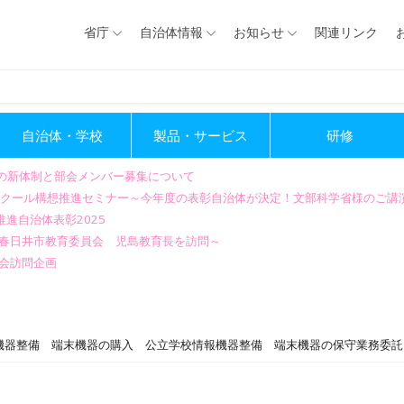
省庁
自治体情報
お知らせ
関連リンク
自治体・学校
製品・サービス
研修
会の新体制と部会メンバー募集について
GIGAスクール構想推進セミナー～今年度の表彰自治体が決定！文部科学省様のご
進自治体表彰2025
～春日井市教育委員会 児島教育長を訪問～
会訪問企画
機器整備 端末機器の購入 公立学校情報機器整備 端末機器の保守業務委託