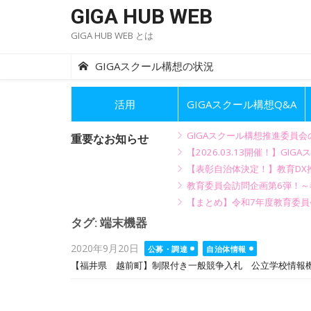
Skip
GIGA HUB WEB
to
GIGA HUB WEB とは
content
GIGAスクール構想の状況
活用
GIGAスクール構想Q&A
GIGAスクール構想推進委員
重要なお知らせ
【2026.03.13開催！】
【表彰自治体決定！】教育DX推
教育委員会訪問企画第6弾！
【まとめ】令和7年度教育委員
タグ:
端末機器
Posted
2020年9月20日
公募・調達
自治体情報
on
【福井県 越前町】制限付き一般競争入札 公立学校情報