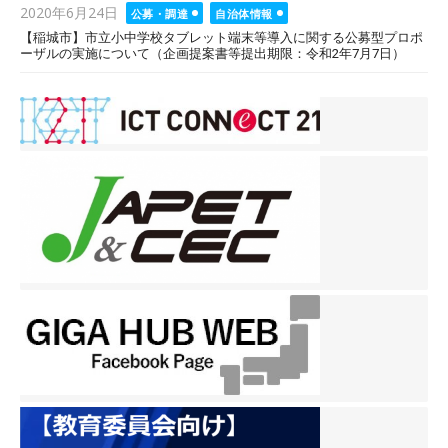
Posted
2020年6月24日
公募・調達
自治体情報
on
【稲城市】市立小中学校タブレット端末等導入に関する公募型プロポ
ーザルの実施について（企画提案書等提出期限：令和2年7月7日）