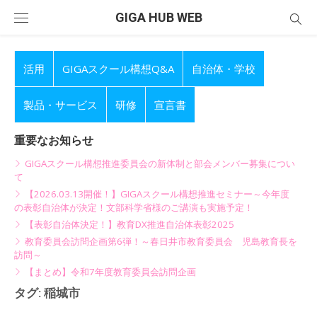
Skip
GIGA HUB WEB
to
content
活用
GIGAスクール構想Q&A
自治体・学校
製品・サービス
研修
宣言書
重要なお知らせ
GIGAスクール構想推進委員会の新体制と部会メンバー募集につい
て
【2026.03.13開催！】GIGAスクール構想推進セミナー～今年度
の表彰自治体が決定！文部科学省様のご講演も実施予定！
【表彰自治体決定！】教育DX推進自治体表彰2025
教育委員会訪問企画第6弾！～春日井市教育委員会 児島教育長を
訪問～
【まとめ】令和7年度教育委員会訪問企画
タグ:
稲城市