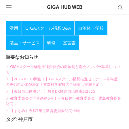
Skip
GIGA HUB WEB
to
content
活用
GIGAスクール構想Q&A
自治体・学校
製品・サービス
研修
宣言書
重要なお知らせ
GIGAスクール構想推進委員会の新体制と部会メンバー募集につい
て
【2026.03.13開催！】GIGAスクール構想推進セミナー～今年度
の表彰自治体が決定！文部科学省様のご講演も実施予定！
【表彰自治体決定！】教育DX推進自治体表彰2025
教育委員会訪問企画第6弾！～春日井市教育委員会 児島教育長を
訪問～
【まとめ】令和7年度教育委員会訪問企画
タグ:
神戸市