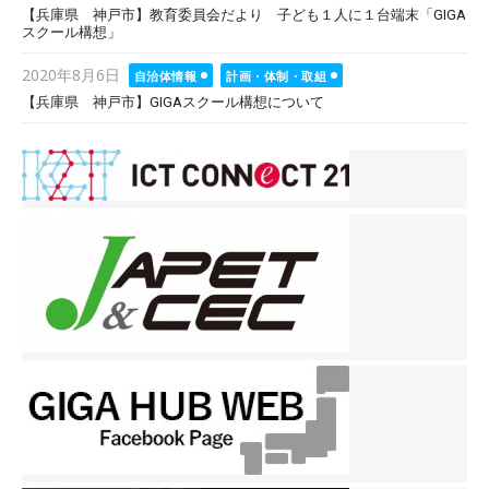
【兵庫県 神戸市】教育委員会だより 子ども１人に１台端末「GIGA
スクール構想」
Posted
2020年8月6日
自治体情報
計画・体制・取組
on
【兵庫県 神戸市】GIGAスクール構想について