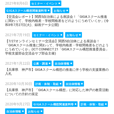
Posted
2021年8月6日
セミナー・イベント
on
GIGAスクール構想関連資料等
お知らせ
【交流会レポート】関西5自治体による座談会！「GIGAスクール推進
に関わって、学校内格差・学校間格差をどのようにうめていくか」(令
和3年7月27日(火)、録画データ公開)
Posted
2021年7月19日
セミナー・イベント
お知らせ
on
【7/27オンラインセミナー交流会】関西5自治体による座談会！
「GIGAスクール推進に関わって、学校内格差・学校間格差をどのよう
にうめていくか」(ICT CONNECT 21「GIGAスクール構想推進委員会」
学校支援部会交流会サブ部会主催)
Posted
2021年1月22日
公募・調達
自治体情報
on
【兵庫県 神戸市】GIGAスクール構想の推進に伴う学校の支援業務の
入札
Posted
2020年10月30日
計画・体制・取組
自治体情報
on
【兵庫県 神戸市】「GIGAスクール構想」に対応した神戸の教育活動
についての方針の策定
Posted
2020年9月27日
GIGAスクール構想関連資料等
計画・体制・取組
on
自治体情報
お知らせ