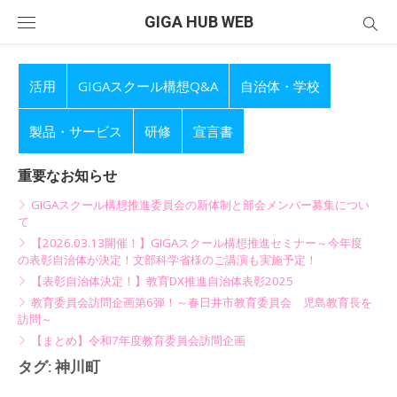
Skip
GIGA HUB WEB
to
content
活用
GIGAスクール構想Q&A
自治体・学校
製品・サービス
研修
宣言書
重要なお知らせ
GIGAスクール構想推進委員会の新体制と部会メンバー募集につい
て
【2026.03.13開催！】GIGAスクール構想推進セミナー～今年度
の表彰自治体が決定！文部科学省様のご講演も実施予定！
【表彰自治体決定！】教育DX推進自治体表彰2025
教育委員会訪問企画第6弾！～春日井市教育委員会 児島教育長を
訪問～
【まとめ】令和7年度教育委員会訪問企画
タグ:
神川町