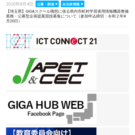
Posted
2020年8月4日
公募・調達
自治体情報
on
【埼玉県】GIGAスクール構想に係る県内市町村学習者用情報機器整備
業務・公募型企画提案競技募集について（参加申込締切：令和２年8
月20日）