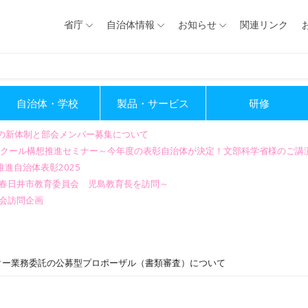
省庁
自治体情報
お知らせ
関連リンク
自治体・学校
製品・サービス
研修
会の新体制と部会メンバー募集について
GIGAスクール構想推進セミナー～今年度の表彰自治体が決定！文部科学省様のご
進自治体表彰2025
～春日井市教育委員会 児島教育長を訪問～
会訪問企画
ーター業務委託の公募型プロポーザル（書類審査）について