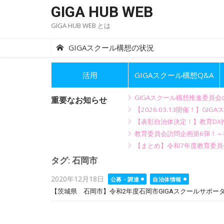
Skip
GIGA HUB WEB
to
GIGA HUB WEB とは
content
GIGAスクール構想の状況
活用
GIGAスクール構想Q&A
GIGAスクール構想推進委員
重要なお知らせ
【2026.03.13開催！】
【表彰自治体決定！】教育DX推
教育委員会訪問企画第6弾！
【まとめ】令和7年度教育委員
タグ:
石岡市
Posted
2020年12月18日
公募・調達
自治体情報
on
【茨城県 石岡市】令和2年度石岡市GIGAスクールサポ