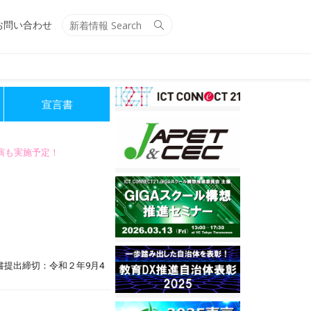
Search
Search
お問い合わせ
for:
宣言書
講演も実施予定！
提出締切：令和２年9月4