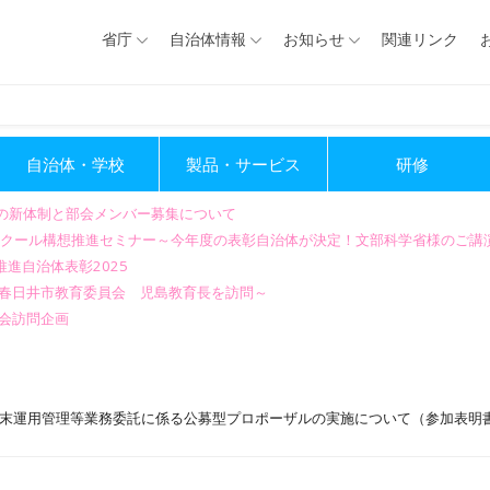
省庁
自治体情報
お知らせ
関連リンク
自治体・学校
製品・サービス
研修
会の新体制と部会メンバー募集について
GIGAスクール構想推進セミナー～今年度の表彰自治体が決定！文部科学省様のご
進自治体表彰2025
～春日井市教育委員会 児島教育長を訪問～
会訪問企画
端末運用管理等業務委託に係る公募型プロポーザルの実施について（参加表明書