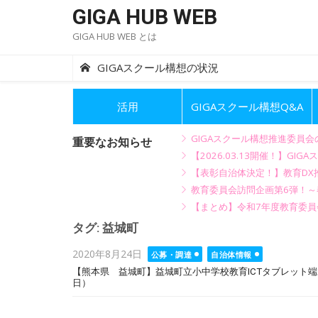
Skip
GIGA HUB WEB
to
GIGA HUB WEB とは
content
GIGAスクール構想の状況
活用
GIGAスクール構想Q&A
GIGAスクール構想推進委員
重要なお知らせ
【2026.03.13開催！】
【表彰自治体決定！】教育DX推
教育委員会訪問企画第6弾！
【まとめ】令和7年度教育委員
タグ:
益城町
Posted
2020年8月24日
公募・調達
自治体情報
on
【熊本県 益城町】益城町立小中学校教育ICTタブレット
日）