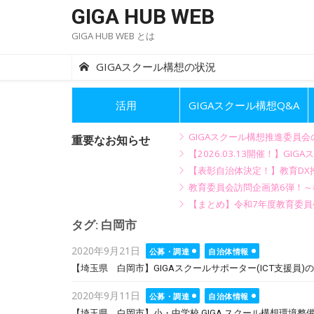
Skip
GIGA HUB WEB
to
GIGA HUB WEB とは
content
GIGAスクール構想の状況
活用
GIGAスクール構想Q&A
GIGAスクール構想推進委員
重要なお知らせ
【2026.03.13開催！】
【表彰自治体決定！】教育DX推
教育委員会訪問企画第6弾！
【まとめ】令和7年度教育委員
タグ:
白岡市
Posted
2020年9月21日
公募・調達
自治体情報
on
【埼玉県 白岡市】GIGAスクールサポーター(ICT支援員)
Posted
2020年9月11日
公募・調達
自治体情報
on
【埼玉県 白岡市】小・中学校 GIGA スクール構想環境