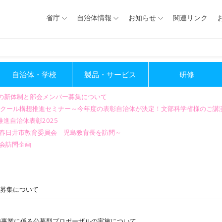
省庁
自治体情報
お知らせ
関連リンク
自治体・学校
製品・サービス
研修
会の新体制と部会メンバー募集について
GIGAスクール構想推進セミナー～今年度の表彰自治体が決定！文部科学省様のご
進自治体表彰2025
～春日井市教育委員会 児島教育長を訪問～
会訪問企画
の募集について
整備事業に係る公募型プロポーザルの実施について