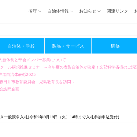
省庁
自治体情報
お知らせ
関連リンク
自治体・学校
製品・サービス
研修
会の新体制と部会メンバー募集について
GIGAスクール構想推進セミナー～今年度の表彰自治体が決定！文部科学省様のご
進自治体表彰2025
～春日井市教育委員会 児島教育長を訪問～
会訪問企画
き一般競争入札(令和2年8月18日（火）14時まで入札参加申込受付)