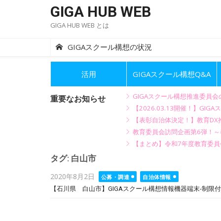
Skip
GIGA HUB WEB
to
GIGA HUB WEB とは
content
GIGAスクール構想の状況
活用
GIGAスクール構想Q&A
GIGAスクール構想推進委員
重要なお知らせ
【2026.03.13開催！】
【表彰自治体決定！】教育DX推
教育委員会訪問企画第6弾！
【まとめ】令和7年度教育委員
タグ:
白山市
Posted
2020年8月2日
公募・調達
自治体情報
on
【石川県 白山市】GIGAスクール構想情報機器端末-制限付