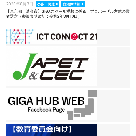
Posted
2020年8月3日
公募・調達
自治体情報
on
【東京都 清瀬市】GIGAスクール構想に係る、プロポーザル方式の業
者選定（参加表明締切：令和2年8月10日）