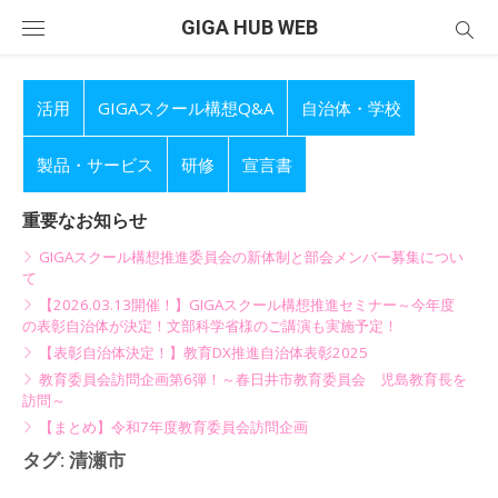
Skip
GIGA HUB WEB
to
content
活用
GIGAスクール構想Q&A
自治体・学校
製品・サービス
研修
宣言書
重要なお知らせ
GIGAスクール構想推進委員会の新体制と部会メンバー募集につい
て
【2026.03.13開催！】GIGAスクール構想推進セミナー～今年度
の表彰自治体が決定！文部科学省様のご講演も実施予定！
【表彰自治体決定！】教育DX推進自治体表彰2025
教育委員会訪問企画第6弾！～春日井市教育委員会 児島教育長を
訪問～
【まとめ】令和7年度教育委員会訪問企画
タグ:
清瀬市