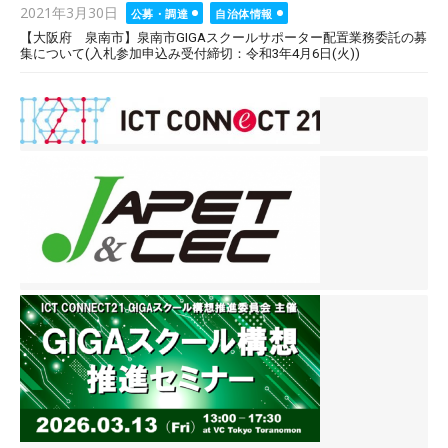
Posted
2021年3月30日
公募・調達
自治体情報
on
【大阪府 泉南市】泉南市GIGAスクールサポーター配置業務委託の募
集について(入札参加申込み受付締切：令和3年4月6日(火))