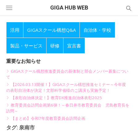
Skip
GIGA HUB WEB
to
content
活用
GIGAスクール構想Q&A
自治体・学校
製品・サービス
研修
宣言書
重要なお知らせ
GIGAスクール構想推進委員会の新体制と部会メンバー募集につい
て
【2026.03.13開催！】GIGAスクール構想推進セミナー～今年度
の表彰自治体が決定！文部科学省様のご講演も実施予定！
【表彰自治体決定！】教育DX推進自治体表彰2025
教育委員会訪問企画第6弾！～春日井市教育委員会 児島教育長を
訪問～
【まとめ】令和7年度教育委員会訪問企画
タグ:
泉南市